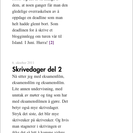
dem, at noen ganger får man den
gledelige overraskelsen av å
oppdage en deadline som man
helt hadde glemt bort. Som
deadlinen for å skrive et
blogginnlegg om turen vår til
[2]
Island. I Juni. Hurra!
6. oktober 2011
Nå sitter jeg med eksamenfilm,
eksamensfilm og eksamensfilm.
Lite annen undervisning, med
unntak av møter og ting som har
med eksamensfilmen å gjøre. Det
betyr også mye skrivedager.
Stryk det siste, det blir mye
skriveuker på skriveuker. Og hvis
man stagnerer i skrivingen er
ikke det så lett å komme videre.