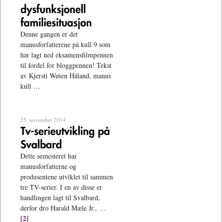
Denne gangen er det
manusforfatterene på kull 9 som
har lagt ned eksamensfilmpennen
til fordel for bloggpennen! Tekst
av Kjersti Wøien Håland, manus
kull …
25. november 2014
Dette semesteret har
manusforfatterne og
produsentene utviklet til sammen
tre TV-serier. I en av disse er
handlingen lagt til Svalbard,
derfor dro Harald Mæle Jr., …
[2]