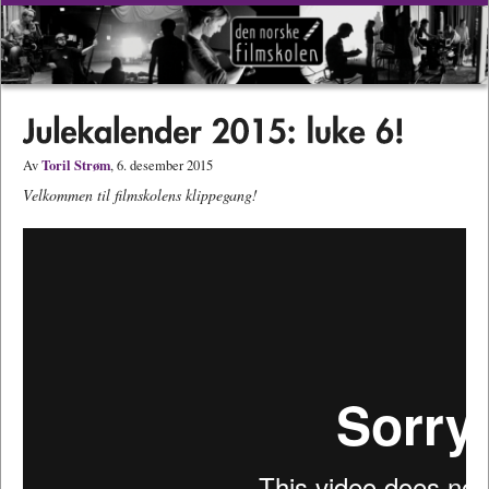
Toril Strøm
Av
, 6. desember 2015
Velkommen til filmskolens klippegang!