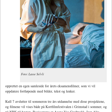
Foto: Lasse Selvli
opprettet en egen samleside for årets eksamensfilmer, som vi vil
oppdatere fortløpende med bilder, tekst og lenker.
Kull 7 avslutter til sommeren tre års utdannelse med disse prosjektene,
og filmene vil vises både på Kortfilmfestivalen i Grimstad i sommer, og
på NRK til høsten. Regissørene er Aasne Vaa Greibrokk, Izer Aliu,