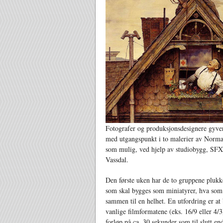
Fotografer og produksjonsdesignere gyve
med utgangspunkt i to malerier av Norma
som mulig, ved hjelp av studiobygg, SF
Vassdal.
Den første uken har de to gruppene plukke
som skal bygges som miniatyrer, hva som s
sammen til en helhet. En utfordring er at 
vanlige filmformatene (eks. 16/9 eller 4/
forløp på ca. 30 sekunder som til slutt e