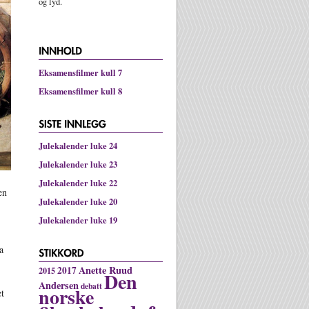
og lyd.
Eksamensfilmer kull 7
Eksamensfilmer kull 8
Julekalender luke 24
Julekalender luke 23
,
Julekalender luke 22
en
Julekalender luke 20
Julekalender luke 19
a
Anette Ruud
2017
2015
Den
Andersen
debatt
norske
et