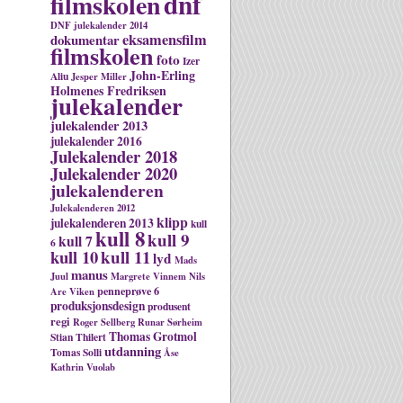
dnf
filmskolen
DNF julekalender 2014
eksamensfilm
dokumentar
filmskolen
foto
Izer
John-Erling
Aliu
Jesper Miller
Holmenes Fredriksen
julekalender
julekalender 2013
julekalender 2016
Julekalender 2018
Julekalender 2020
julekalenderen
Julekalenderen 2012
klipp
julekalenderen 2013
kull
kull 8
kull 9
kull 7
6
kull 10
kull 11
lyd
Mads
manus
Juul
Margrete Vinnem
Nils
penneprøve 6
Are Viken
produksjonsdesign
produsent
regi
Roger Sellberg
Runar Sørheim
Thomas Grotmol
Stian Thilert
utdanning
Tomas Solli
Åse
Kathrin Vuolab