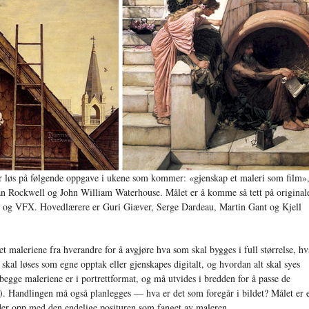
r løs på følgende oppgave i ukene som kommer: «gjenskap et maleri som film»
n Rockwell og John William Waterhouse. Målet er å komme så tett på original
X og VFX. Hovedlærere er Guri Giæver, Serge Dardeau, Martin Gant og Kjell
t maleriene fra hverandre for å avgjøre hva som skal bygges i full størrelse, hv
kal løses som egne opptak eller gjenskapes digitalt, og hvordan alt skal syes
begge maleriene er i portrettformat, og må utvides i bredden for å passe de
3). Handlingen må også planlegges — hva er det som foregår i bildet? Målet er 
nder opp med den endelige posituren som fanget av maleren.